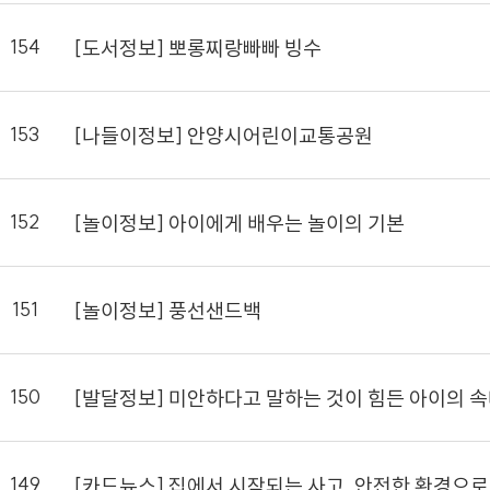
154
[도서정보] 뽀롱찌랑빠빠 빙수
153
[나들이정보] 안양시어린이교통공원
152
[놀이정보] 아이에게 배우는 놀이의 기본
151
[놀이정보] 풍선샌드백
150
[발달정보] 미안하다고 말하는 것이 힘든 아이의 
149
[카드뉴스] 집에서 시작되는 사고, 안전한 환경으