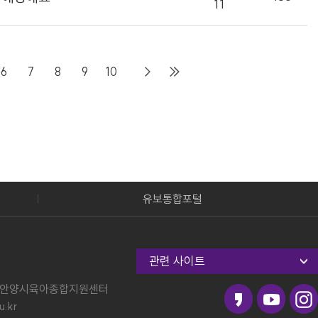
11
6
7
8
9
10
유보통합포털
관련 사이트
안양시육아종합지원센터
.kr