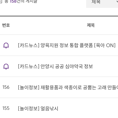
총
158
건의 게시글
번호
제목
[카드뉴스] 양육지원 정보 통합 플랫폼 [육아 ON]
[카드뉴스] 안양시 공공 심야약국 정보
156
[놀이정보] 재활용품과 색종이로 공뿜는 고래 만들
155
[놀이정보] 얼음낚시