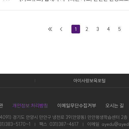
1
2
3
4
5
아이사랑보육포털
관
개인정보 처리방침
이메일무단수집거부
오시는 길
14091) 경기도 안양시 만안구 냉천로 39(안양동) 만안평생학습센터 2층
31)383-5170~1
팩스 031)387-4617
이메일 ayedu@ayedu