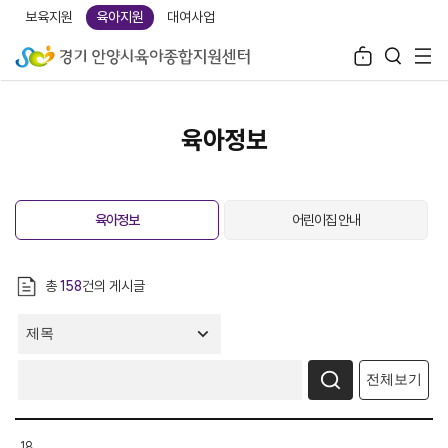
보육지원
육아지원
대여사업
육아정보
육아정보
어린이집 안내
총
158
건의 게시글
전체보기
18