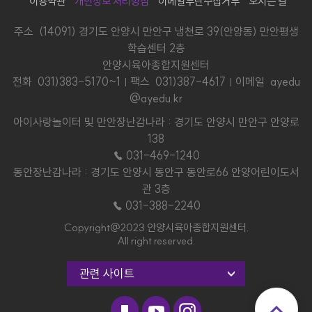
이용약관
개인정보 처리방침
이메일무단수집거부
오시는 길
주소 (14091) 경기도 안양시 만안구 냉천로 39(안양동) 만안평생
학습센터 2층
안양시육아종합지원센터
전화
031)383-5170~1
팩스 031)387-4617
이메일 ayedu
@ayedu.kr
아이사랑놀이터 및 만안장난감나라 : 경기도 안양시 만안구 안양로
138
☎ 031-469-1240
동안장난감나라 : 경기도 안양시 동안구 동안로66 안양어린이도서
관 3층
☎ 031-388-2240
Copyright@2023 안양시육아종합지원센터.
All right reserved.
관련 사이트