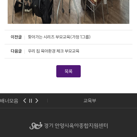
이전글
찾아가는 시리즈 부모교육(가정 1그룹)
다음글
우리 집 육아환경 체크 부모교육
목록
배너모음
아보육교육진흥원
교육부