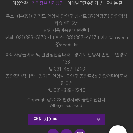
이용약관
개인정보 처리방침
이메일무단수집거부
오시는 길
주소 (14091) 경기도 안양시 만안구 냉천로 39(안양동) 만안평생
학습센터 2층
안양시육아종합지원센터
전화
031)383-5170~1
팩스 031)387-4617
이메일 ayedu
@ayedu.kr
아이사랑놀이터 및 만안장난감나라 : 경기도 안양시 만안구 안양로
138
☎ 031-469-1240
동안장난감나라 : 경기도 안양시 동안구 동안로66 안양어린이도서
관 3층
☎ 031-388-2240
Copyright@2023 안양시육아종합지원센터.
All right reserved.
관련 사이트