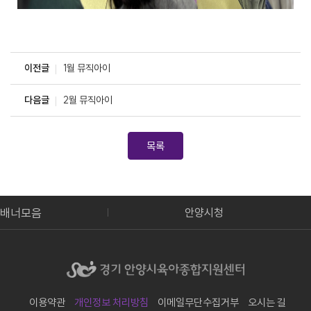
이전글
1월 뮤직아이
다음글
2월 뮤직아이
목록
배너모음
이급식관리지원센터
안양시청
이용약관
개인정보 처리방침
이메일무단수집거부
오시는 길