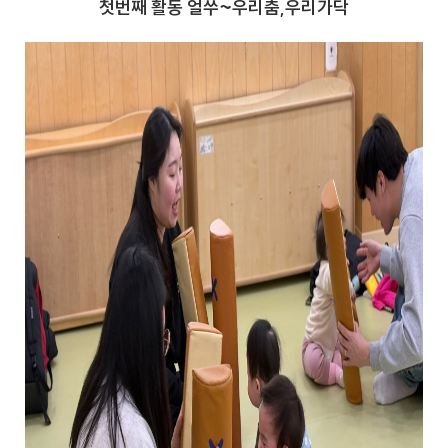
첫번째 활동 얼쑤~우리춤,우리가닥