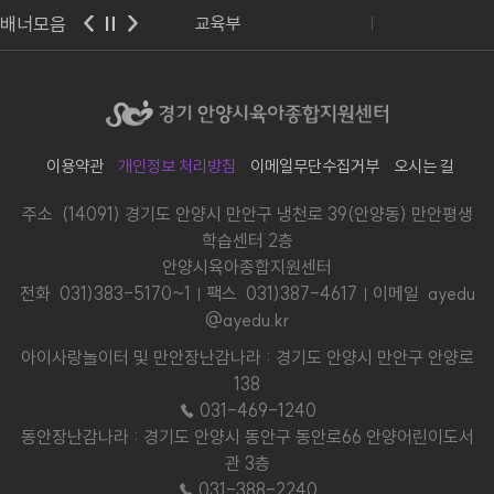
배너모음
교육부
경기도교육청
이용약관
개인정보 처리방침
이메일무단수집거부
오시는 길
주소 (14091) 경기도 안양시 만안구 냉천로 39(안양동) 만안평생
학습센터 2층
안양시육아종합지원센터
전화
031)383-5170~1
팩스 031)387-4617
이메일 ayedu
@ayedu.kr
아이사랑놀이터 및 만안장난감나라 : 경기도 안양시 만안구 안양로
138
☎ 031-469-1240
동안장난감나라 : 경기도 안양시 동안구 동안로66 안양어린이도서
관 3층
☎ 031-388-2240