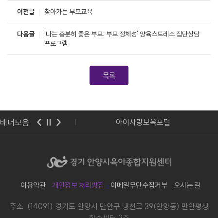
이전글
찾아가는 부모교육
다음글
'나는 충분히 좋은 부모: 부모 정체성' 양육스트레스 집단상담
프로그램
목록
배너모음
기도교육청
아이사랑보육포털
이용약관
개인정보 처리방침
이메일무단수집거부
오시는 길
주소 (14091) 경기도 안양시 만안구 냉천로 39(안양동) 만안평생