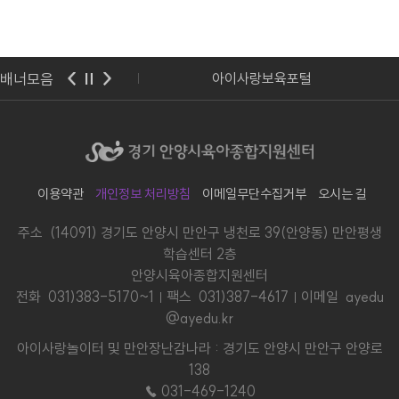
배너모음
기도교육청
아이사랑보육포털
이용약관
개인정보 처리방침
이메일무단수집거부
오시는 길
주소 (14091) 경기도 안양시 만안구 냉천로 39(안양동) 만안평생
학습센터 2층
안양시육아종합지원센터
전화
031)383-5170~1
팩스 031)387-4617
이메일 ayedu
@ayedu.kr
아이사랑놀이터 및 만안장난감나라 : 경기도 안양시 만안구 안양로
138
☎ 031-469-1240