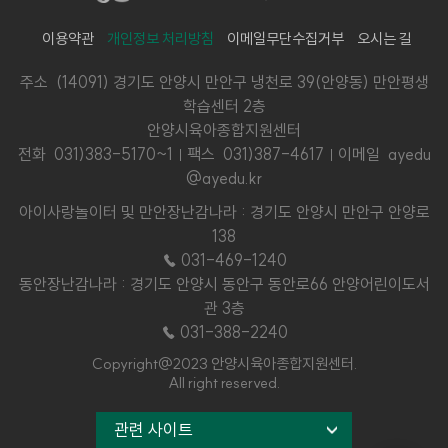
이용약관
개인정보 처리방침
이메일무단수집거부
오시는 길
주소 (14091) 경기도 안양시 만안구 냉천로 39(안양동) 만안평생
학습센터 2층
안양시육아종합지원센터
전화
031)383-5170~1
팩스 031)387-4617
이메일 ayedu
@ayedu.kr
아이사랑놀이터 및 만안장난감나라 : 경기도 안양시 만안구 안양로
138
☎ 031-469-1240
동안장난감나라 : 경기도 안양시 동안구 동안로66 안양어린이도서
관 3층
☎ 031-388-2240
Copyright@2023 안양시육아종합지원센터.
All right reserved.
관련 사이트