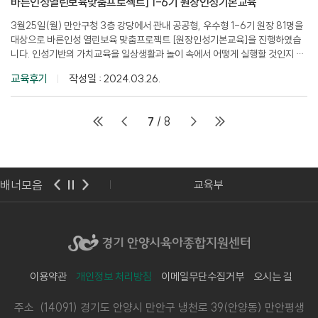
바른인성열린보육맞춤프로젝트] 1-6기 원장인성기본교육
3월25일(월) 만안구청 3층 강당에서 관내 공공형, 우수형 1-6기 원장 81명을
대상으로 바른인성 열린보육 맞춤프로젝트 [원장인성기본교육]을 진행하였습
니다. 인성기반의 가치교육을 일상생활과 놀이 속에서 어떻게 실행할 것인지 워
크숍을 통..
교육후기
작성일 : 2024.03.26.
7
/ 8
배너모음
아보육교육진흥원
교육부
이용약관
개인정보 처리방침
이메일무단수집거부
오시는 길
주소 (14091) 경기도 안양시 만안구 냉천로 39(안양동) 만안평생