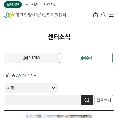
보육지원
육아지원
대여사업
센터소식
센터 PHOTO
참여후기
총
77
건의 게시글
전체보기