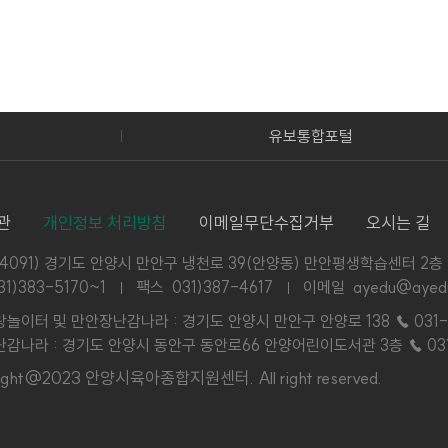
유보통합포털
관
개인정보 처리방침
이메일무단수집거부
오시는 길
14091) 경기도 안양시 만안구 냉천로 39(안양동) 만안평생학습센터 2층
31)383-5170~1
팩스 031)387-4617
이메일 ayedu@ayedu
놀이터 및 만안장난감나라 : 경기도 안양시 만안구 안양로 138
☎ 031-
감나라 : 경기도 안양시 동안구 동안로66 안양어린이도서관 3층
☎ 03
right@2023 안양시육아종합지원센터.
All right reserved.