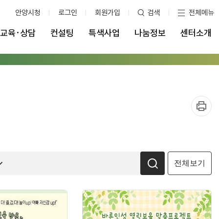
안양시청
로그인
회원가입
검색
전체메뉴
교육·상담
컨설팅
특색사업
나눔정보
센터소개
전체보기