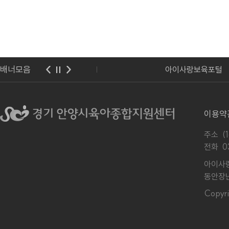
배너모음
교육청
아이사랑보육포털
이용약
주소 (
전화
0
아이사랑
동안장난
Copy