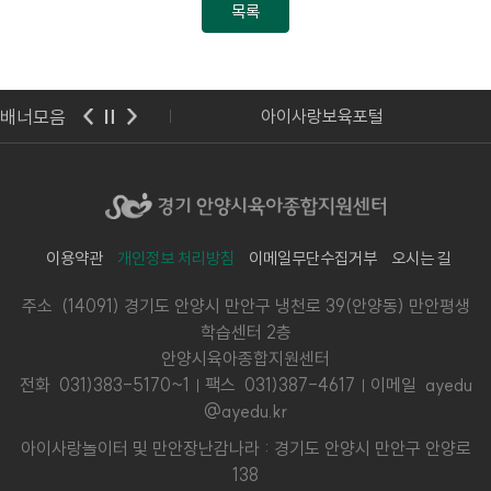
목록
배너모음
기도교육청
아이사랑보육포털
이용약관
개인정보 처리방침
이메일무단수집거부
오시는 길
주소 (14091) 경기도 안양시 만안구 냉천로 39(안양동) 만안평생
학습센터 2층
안양시육아종합지원센터
전화
031)383-5170~1
팩스 031)387-4617
이메일 ayedu
@ayedu.kr
아이사랑놀이터 및 만안장난감나라 : 경기도 안양시 만안구 안양로
138