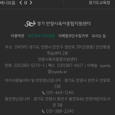
배너모음
교육부
경기도교육청
이용약관
개인정보 처리방침
이메일무단수집거부
오시는 길
주소 (14091) 경기도 안양시 만안구 냉천로 39(안양동) 만안평생
학습센터 2층
안양시육아종합지원센터
전화
031)383-5170~1
팩스 031)387-4617
이메일 ayedu
@ayedu.kr
아이사랑놀이터 및 만안장난감나라 : 경기도 안양시 만안구 안양로
138
☎ 031-469-1240
동안장난감나라 : 경기도 안양시 동안구 동안로66 안양어린이도서
관 3층
☎ 031-388-2240