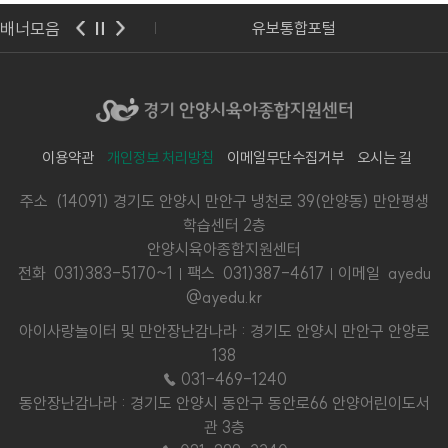
배너모음
사랑보육포털
유보통합포털
이용약관
개인정보 처리방침
이메일무단수집거부
오시는 길
주소 (14091) 경기도 안양시 만안구 냉천로 39(안양동) 만안평생
학습센터 2층
안양시육아종합지원센터
전화
031)383-5170~1
팩스 031)387-4617
이메일 ayedu
@ayedu.kr
아이사랑놀이터 및 만안장난감나라 : 경기도 안양시 만안구 안양로
138
☎ 031-469-1240
동안장난감나라 : 경기도 안양시 동안구 동안로66 안양어린이도서
관 3층