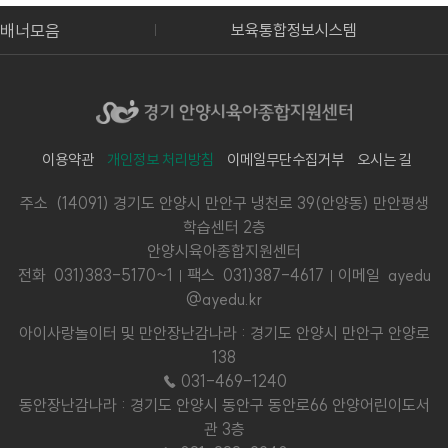
배너모음
보육통합정보시스템
안양시어린이급식관리지원
이용약관
개인정보 처리방침
이메일무단수집거부
오시는 길
주소 (14091) 경기도 안양시 만안구 냉천로 39(안양동) 만안평생
학습센터 2층
안양시육아종합지원센터
전화
031)383-5170~1
팩스 031)387-4617
이메일 ayedu
@ayedu.kr
아이사랑놀이터 및 만안장난감나라 : 경기도 안양시 만안구 안양로
138
☎ 031-469-1240
동안장난감나라 : 경기도 안양시 동안구 동안로66 안양어린이도서
관 3층