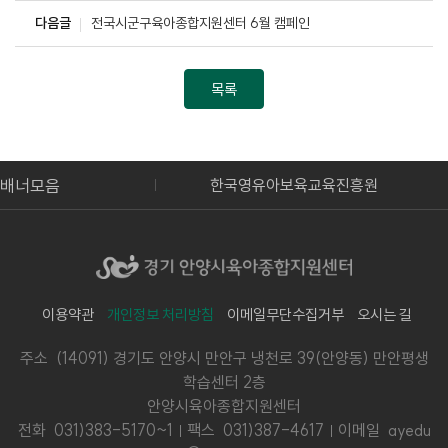
다음글
전국시군구육아종합지원센터 6월 캠페인
목록
배너모음
안양시청
한국영유아보육교육진흥원
이용약관
개인정보 처리방침
이메일무단수집거부
오시는 길
주소 (14091) 경기도 안양시 만안구 냉천로 39(안양동) 만안평생
학습센터 2층
안양시육아종합지원센터
전화
031)383-5170~1
팩스 031)387-4617
이메일 ayedu