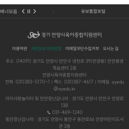
배너모음
사랑보육포털
유보통합포털
이용약관
개인정보 처리방침
이메일무단수집거부
오시는 길
주소 (14091) 경기도 안양시 만안구 냉천로 39(안양동) 만안평생
학습센터 2층
안양시육아종합지원센터
전화
031)383-5170~1
팩스 031)387-4617
이메일 ayedu
@ayedu.kr
아이사랑놀이터 및 만안장난감나라 : 경기도 안양시 만안구 안양로
138
☎ 031-469-1240
동안장난감나라 : 경기도 안양시 동안구 동안로66 안양어린이도서
관 3층