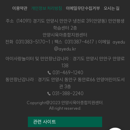
이용약관
개인정보 처리방침
이메일무단수집거부
오시는 길
주소 (14091) 경기도 안양시 만안구 냉천로 39(안양동) 만안평생
학습센터 2층
안양시육아종합지원센터
전화
031)383-5170~1
팩스 031)387-4617
이메일 ayedu
@ayedu.kr
아이사랑놀이터 및 만안장난감나라 : 경기도 안양시 만안구 안양로
138
☎ 031-469-1240
동안장난감나라 : 경기도 안양시 동안구 동안로66 안양어린이도서
관 3층
☎ 031-388-2240
Copyright@2023 안양시육아종합지원센터.
All right reserved.
관련 사이트