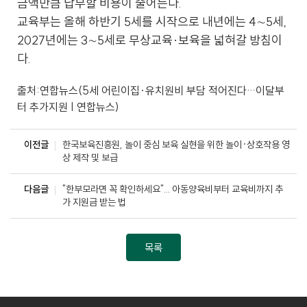
금액만큼 납부할 비용이 줄어든다.
교육부는 올해 하반기 5세를 시작으로 내년에는 4∼5세,
2027년에는 3∼5세로 무상교육·보육을 넓혀갈 방침이
다.
출처:연합뉴스(
5세 어린이집·유치원비 부담 적어진다…이달부
터 추가지원 | 연합뉴스
)
이전글
한국보육진흥원, 놀이 중심 보육 실현을 위한 놀이·상호작용 영
상 제작 및 보급
다음글
"한부모라면 꼭 확인하세요"... 아동양육비부터 교육비까지 추
가 지원금 받는 법
목록