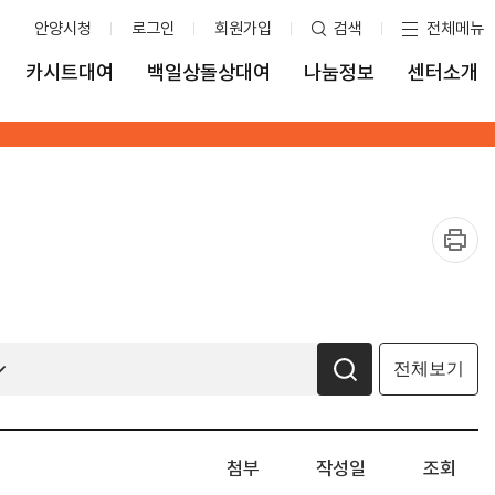
안양시청
로그인
회원가입
검색
전체메뉴
카시트대여
백일상돌상대여
나눔정보
센터소개
전체보기
첨부
작성일
조회