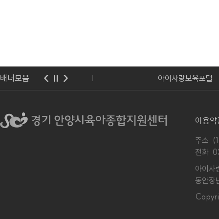
배너모음
랑보육포털
유보통합포털
이용약
주소 (
전화
0
아이사랑
동안장난
Copy