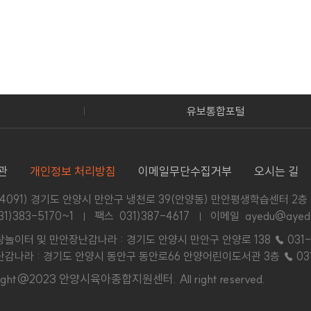
안양시어린이급식관리지원센터
관
개인정보 처리방침
이메일무단수집거부
오시는 길
14091) 경기도 안양시 만안구 냉천로 39(안양동) 만안평생학습센터 2층
31)383-5170~1
팩스 031)387-4617
이메일 ayedu@ayedu
놀이터 및 만안장난감나라 : 경기도 안양시 만안구 안양로 138
☎ 031-
감나라 : 경기도 안양시 동안구 동안로66 안양어린이도서관 3층
☎ 03
right@2023 안양시육아종합지원센터.
All right reserved.