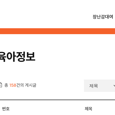
장난감대여
육아정보
총
158
건의 게시글
번호
제목