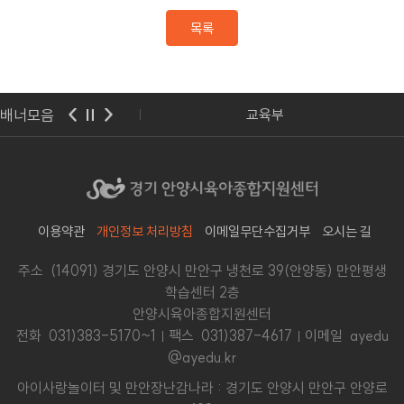
목록
배너모음
아보육교육진흥원
교육부
이용약관
개인정보 처리방침
이메일무단수집거부
오시는 길
주소 (14091) 경기도 안양시 만안구 냉천로 39(안양동) 만안평생
학습센터 2층
안양시육아종합지원센터
전화
031)383-5170~1
팩스 031)387-4617
이메일 ayedu
@ayedu.kr
아이사랑놀이터 및 만안장난감나라 : 경기도 안양시 만안구 안양로