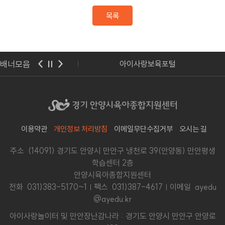
목록
배너모음
기도교육청
아이사랑보육포털
이용약관
개인정보 처리방침
이메일무단수집거부
오시는 길
주소 (14091) 경기도 안양시 만안구 냉천로 39(안양동) 만안평생
학습센터 2층
안양시육아종합지원센터
전화
031)383-5170~1
팩스 031)387-4617
이메일 ayedu
@ayedu.kr
아이사랑놀이터 및 만안장난감나라 : 경기도 안양시 만안구 안양로