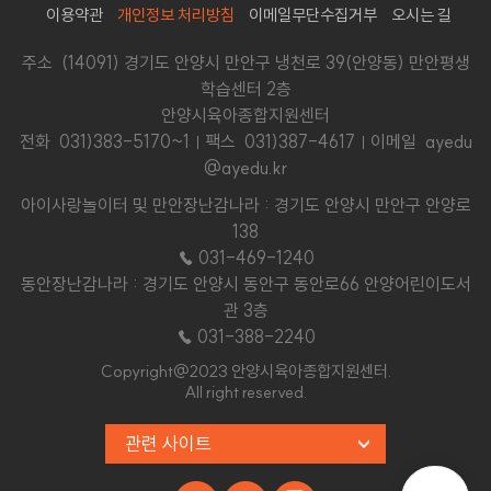
이용약관
개인정보 처리방침
이메일무단수집거부
오시는 길
주소 (14091) 경기도 안양시 만안구 냉천로 39(안양동) 만안평생
학습센터 2층
안양시육아종합지원센터
전화
031)383-5170~1
팩스 031)387-4617
이메일 ayedu
@ayedu.kr
아이사랑놀이터 및 만안장난감나라 : 경기도 안양시 만안구 안양로
138
☎ 031-469-1240
동안장난감나라 : 경기도 안양시 동안구 동안로66 안양어린이도서
관 3층
☎ 031-388-2240
Copyright@2023 안양시육아종합지원센터.
All right reserved.
관련 사이트