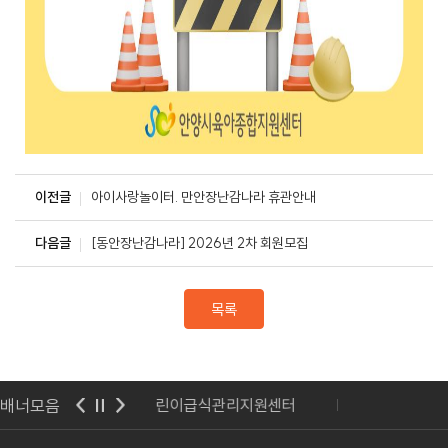
이전글
아이사랑놀이터. 만안장난감나라 휴관안내
다음글
[동안장난감나라] 2026년 2차 회원모집
목록
배너모음
이급식관리지원센터
안양시청