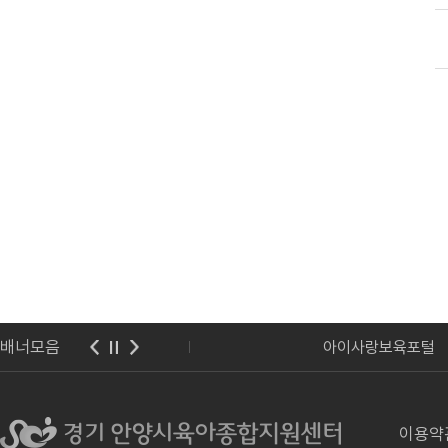
배너모음
교육청
아이사랑보육포털
이용약