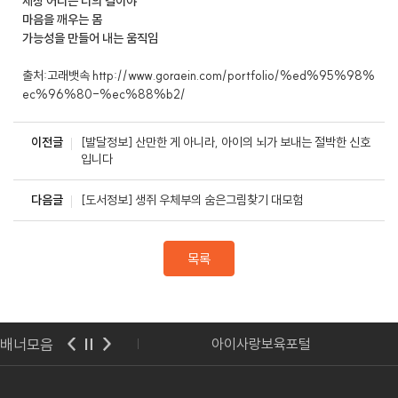
세상 어디든 너의 길이야
마음을 깨우는 몸
가능성을 만들어 내는 움직임
출처:고래뱃속 http://www.goraein.com/portfolio/%ed%95%98%
ec%96%80-%ec%88%b2/
이전글
[발달정보] 산만한 게 아니라, 아이의 뇌가 보내는 절박한 신호
입니다
다음글
[도서정보] 생쥐 우체부의 숨은그림찾기 대모험
목록
배너모음
기도교육청
아이사랑보육포털