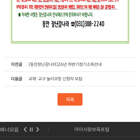
이전글
[동안장난감나라]26년 하반기정기소독안내
다음글
교재·교구 놀이코칭 신청자 모집
목록
배너모음
기도교육청
아이사랑보육포털