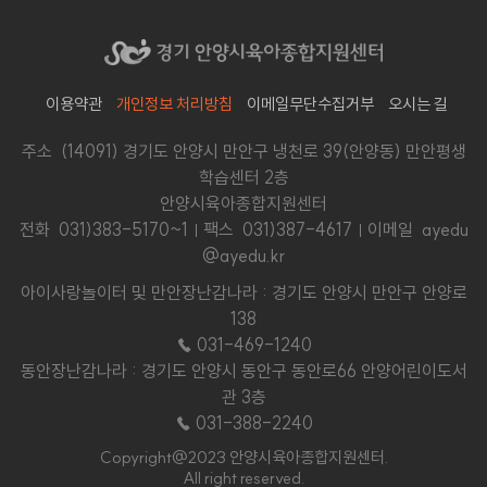
이용약관
개인정보 처리방침
이메일무단수집거부
오시는 길
주소 (14091) 경기도 안양시 만안구 냉천로 39(안양동) 만안평생
학습센터 2층
안양시육아종합지원센터
전화
031)383-5170~1
팩스 031)387-4617
이메일 ayedu
@ayedu.kr
아이사랑놀이터 및 만안장난감나라 : 경기도 안양시 만안구 안양로
138
☎ 031-469-1240
동안장난감나라 : 경기도 안양시 동안구 동안로66 안양어린이도서
관 3층
☎ 031-388-2240
Copyright@2023 안양시육아종합지원센터.
All right reserved.