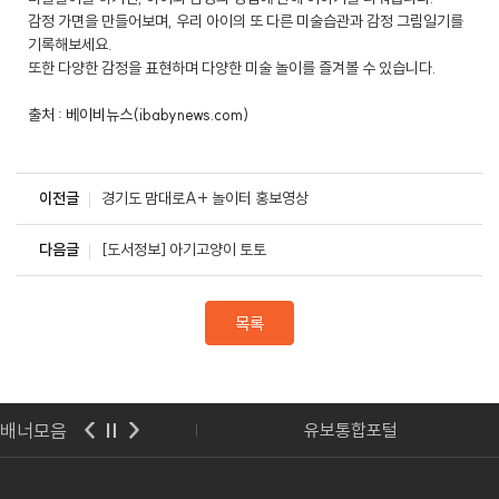
감정 가면을 만들어보며, 우리 아이의 또 다른 미술습관과 감정 그림일기를
기록해보세요.
또한 다양한 감정을 표현하며 다양한 미술 놀이를 즐겨볼 수 있습니다.
출처 : 베이비뉴스(ibabynews.com)
이전글
경기도 맘대로A+ 놀이터 홍보영상
다음글
[도서정보] 아기고양이 토토
목록
배너모음
사랑보육포털
유보통합포털