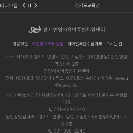
배너모음
교육부
경기도교육청
이용약관
개인정보 처리방침
이메일무단수집거부
오시는 길
주소 (14091) 경기도 안양시 만안구 냉천로 39(안양동) 만안평생
학습센터 2층
안양시육아종합지원센터
전화
031)383-5170~1
팩스 031)387-4617
이메일 ayedu
@ayedu.kr
아이사랑놀이터 및 만안장난감나라 : 경기도 안양시 만안구 안양로
138
☎ 031-469-1240
동안장난감나라 : 경기도 안양시 동안구 동안로66 안양어린이도서
관 3층
☎ 031-388-2240