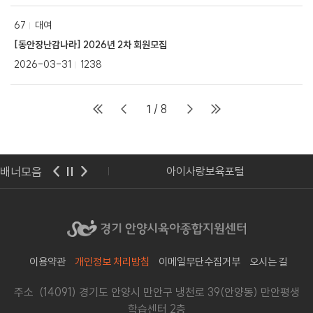
67
대여
[동안장난감나라] 2026년 2차 회원모집
2026-03-31
1238
1
/ 8
배너모음
기도교육청
아이사랑보육포털
이용약관
개인정보 처리방침
이메일무단수집거부
오시는 길
주소 (14091) 경기도 안양시 만안구 냉천로 39(안양동) 만안평생
학습센터 2층