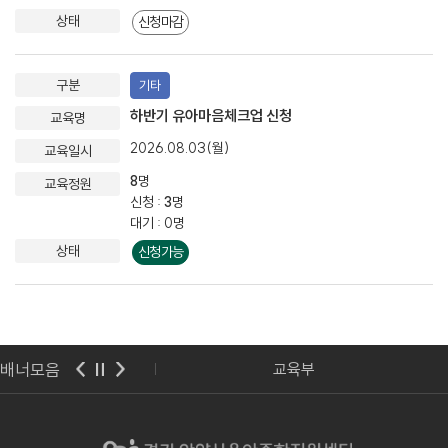
신청마감
기타
하반기 유아마음체크업 신청
2026.08.03(월)
8
명
신청 :
3
명
대기 : 0명
신청가능
배너모음
아보육교육진흥원
교육부