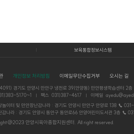
보육통합정보시스템
관
개인정보 처리방침
이메일무단수집거부
오시는 길
14091) 경기도 안양시 만안구 냉천로 39(안양동) 만안평생학습센터 2층
31)383-5170~1
팩스 031)387-4617
이메일 ayedu@ayedu
놀이터 및 만안장난감나라 : 경기도 안양시 만안구 안양로 138
☎ 031-
감나라 : 경기도 안양시 동안구 동안로66 안양어린이도서관 3층
☎ 03
right@2023 안양시육아종합지원센터.
All right reserved.