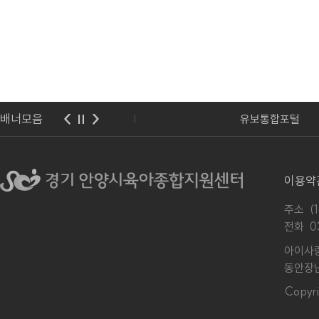
배너모음
보육포털
유보통합포털
이용약
주소 (
전화
0
아이사랑
동안장난
Copy