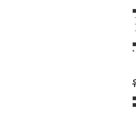
■
-
-
*
■
■