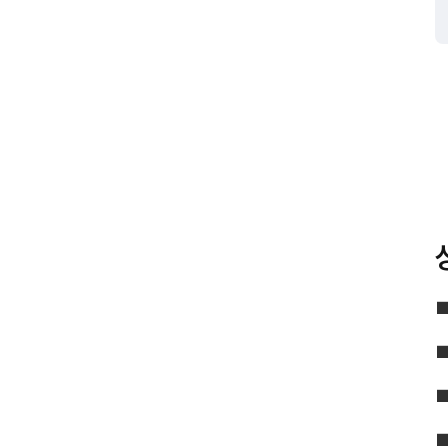
■
■
■
■