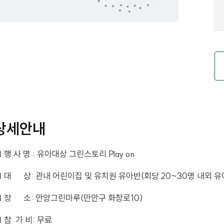
상세안내
 행 사 명 : 유아대상 그린스토리 Play on
 대 상: 관내 어린이집 및 유치원 유아반(회당 20~30명 내외 
 장 소: 안양그린마루(만안구 화창로10)
 참 가 비: 무료