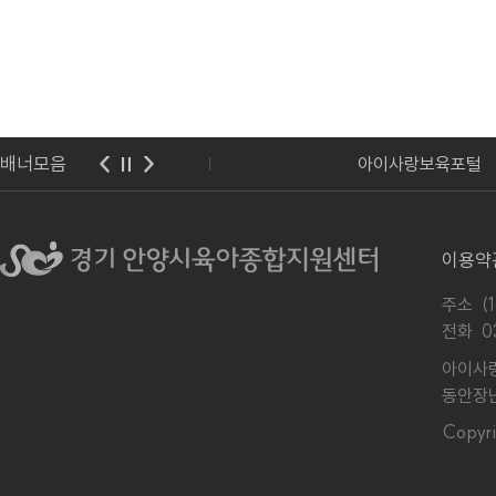
배너모음
교육청
아이사랑보육포털
이용약
주소 (
전화
0
아이사랑
동안장난
Copy