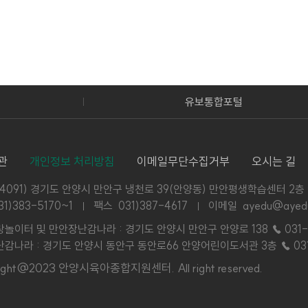
유보통합포털
관
개인정보 처리방침
이메일무단수집거부
오시는 길
14091) 경기도 안양시 만안구 냉천로 39(안양동) 만안평생학습센터 2층
31)383-5170~1
팩스 031)387-4617
이메일 ayedu@ayedu
놀이터 및 만안장난감나라 : 경기도 안양시 만안구 안양로 138
☎ 031-
감나라 : 경기도 안양시 동안구 동안로66 안양어린이도서관 3층
☎ 03
right@2023 안양시육아종합지원센터.
All right reserved.