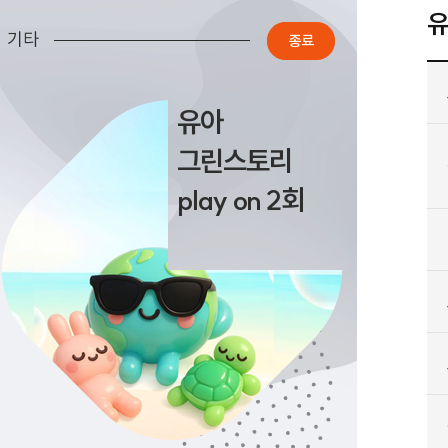
유
기타
종료
유아
그린스토리
play on 2회