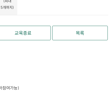
(최대
5개까지)
교육종료
목록
유아참여가능)