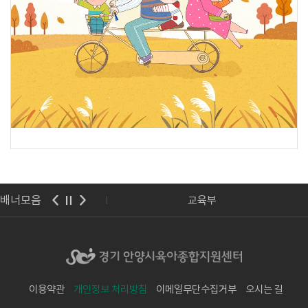
배너모음
아보육교육진흥원
교육부
이용약관
개인정보 처리방침
이메일무단수집거부
오시는 길