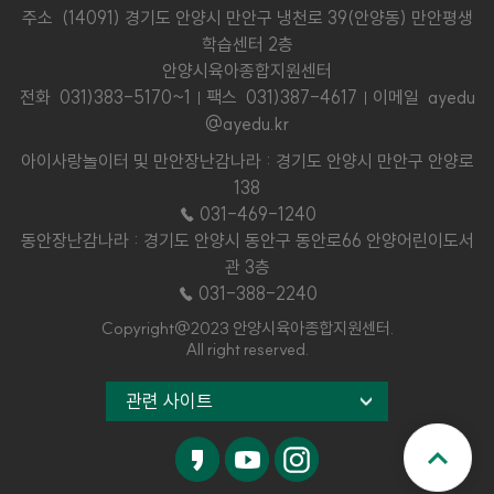
주소 (14091) 경기도 안양시 만안구 냉천로 39(안양동) 만안평생
학습센터 2층
안양시육아종합지원센터
전화
031)383-5170~1
팩스 031)387-4617
이메일 ayedu
@ayedu.kr
아이사랑놀이터 및 만안장난감나라 : 경기도 안양시 만안구 안양로
138
☎ 031-469-1240
동안장난감나라 : 경기도 안양시 동안구 동안로66 안양어린이도서
관 3층
☎ 031-388-2240
Copyright@2023 안양시육아종합지원센터.
All right reserved.
관련 사이트