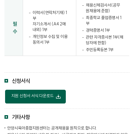
채용신체검사서(공무
원채용에 준함)
이력서(연락처기재) 1
최종학교 졸업증명서 1
부
필
부
자기소개서 (A4 2매
내외) 1부
경력증명서 1부
수
개인정보 수집 및 이용
관련 자격증사본 1부(해
동의서 1부
당자에 한함)
주민등록등본 1부
신청서식
지원 신청서 서식 다운로드
기타사항
안양시육아종합지원센터는 공개채용을 원칙으로 합니다.