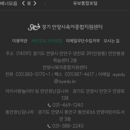
배너모음
사랑보육포털
유보통합포털
이용약관
개인정보 처리방침
이메일무단수집거부
오시는 길
주소 (14091) 경기도 안양시 만안구 냉천로 39(안양동) 만안평생
학습센터 2층
안양시육아종합지원센터
전화
031)383-5170~1
팩스 031)387-4617
이메일 ayedu
@ayedu.kr
아이사랑놀이터 및 만안장난감나라 : 경기도 안양시 만안구 안양로
138
☎ 031-469-1240
동안장난감나라 : 경기도 안양시 동안구 동안로66 안양어린이도서
관 3층
☎ 031-388-2240